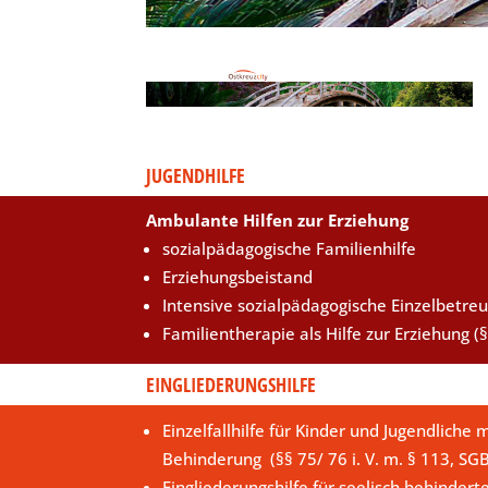
JUGENDHILFE
Ambulante Hilfen zur Erziehung
sozialpädagogische Familienhilfe
Erziehungsbeistand
Intensive sozialpädagogische Einzelbetre
Familientherapie als Hilfe zur Erziehung (§
EINGLIEDERUNGSHILFE
Einzelfallhilfe für Kinder und Jugendliche m
Behinderung (§§ 75/ 76 i. V. m. § 113, SG
Eingliederungshilfe für seelisch behindert