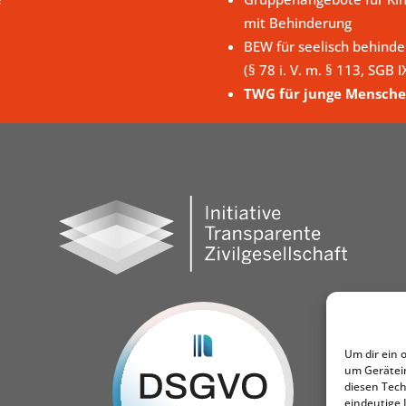
mit Behinderung
BEW für seelisch behind
(§ 78 i. V. m. § 113, SGB I
TWG für junge Mensche
Um dir ein 
um Gerätei
diesen Tech
eindeutige 