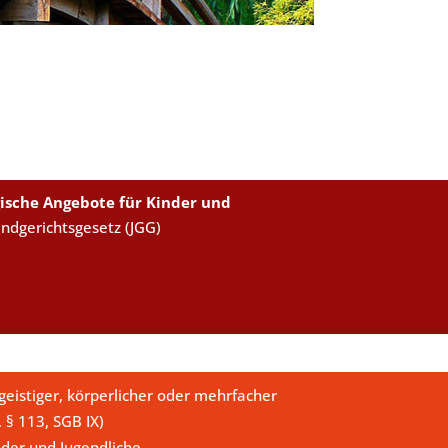
ische Angebote für Kinder und
endgerichtsgesetz (JGG)
eistiger, körperlicher oder mehrfacher
. § 113, SGB IX)
der und Jugendliche