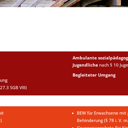
Ambulante sozialpädagog
Jugendliche
nach § 10 Jug
Begleiteter Umgang
uung
27.3 SGB VIII)
it
BEW für Erwachsene mit g
B)
Behinderung (§ 78 i. V. m
e
Gruppenangebote für Kin