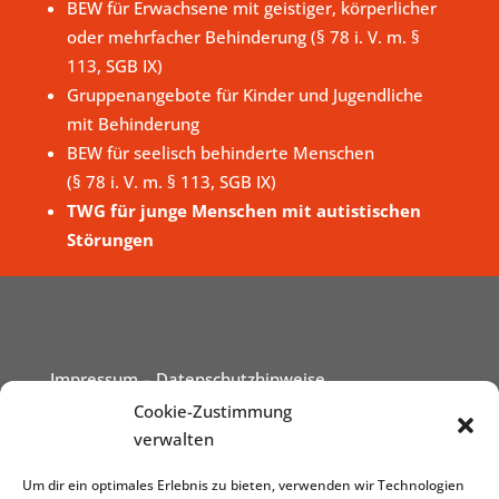
BEW für Erwachsene mit geistiger, körperlicher
oder mehrfacher Behinderung (§ 78 i. V. m. §
113, SGB IX)
Gruppenangebote für Kinder und Jugendliche
mit Behinderung
BEW für seelisch behinderte Menschen
(§ 78 i. V. m. § 113, SGB IX)
TWG für junge Menschen mit autistischen
Störungen
Impressum
– Datenschutzhinweise
Cookie-Zustimmung
verwalten
Um dir ein optimales Erlebnis zu bieten, verwenden wir Technologien