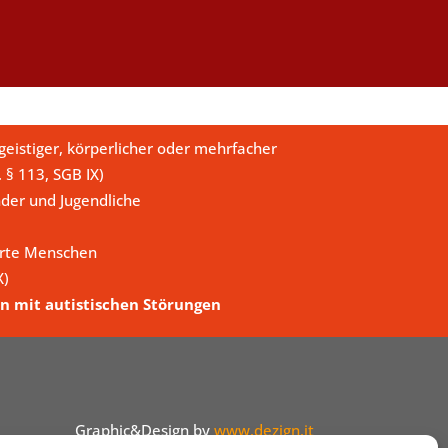
eistiger, körperlicher oder mehrfacher
. § 113, SGB IX)
der und Jugendliche
erte Menschen
X)
n mit autistischen Störungen
Graphic&Design by
www.dezign.it