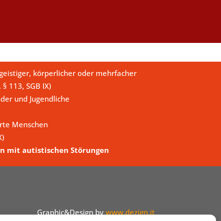
eistiger, körperlicher oder mehrfacher
. § 113, SGB IX)
der und Jugendliche
erte Menschen
X)
n mit autistischen Störungen
Graphic&Design by
www.dezign.it