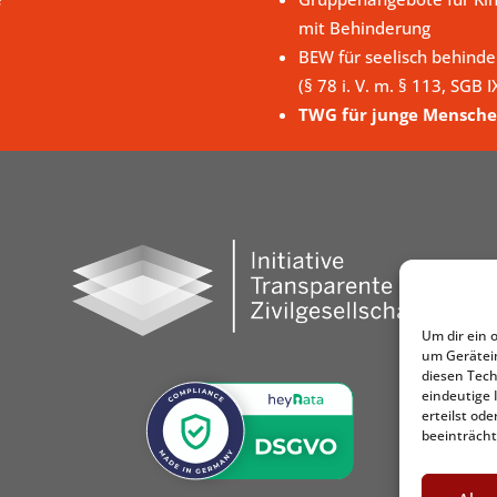
mit Behinderung
BEW für seelisch behind
(§ 78 i. V. m. § 113, SGB I
TWG für junge Mensche
Um dir ein 
um Gerätei
diesen Tech
eindeutige 
erteilst o
beeinträcht