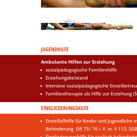
JUGENDHILFE
Ambulante Hilfen zur Erziehung
sozialpädagogische Familienhilfe
Erziehungsbeistand
Intensive sozialpädagogische Einzelbetre
Familientherapie als Hilfe zur Erziehung (§
EINGLIEDERUNGSHILFE
Einzelfallhilfe für Kinder und Jugendliche m
Behinderung (§§ 75/ 76 i. V. m. § 113, SG
Eingliederungshilfe für seelisch behindert