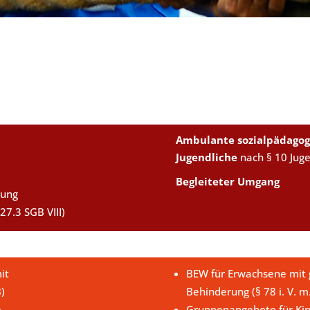
Ambulante sozialpädagog
Jugendliche
nach § 10 Jug
Begleiteter Umgang
uung
27.3 SGB VIII)
it
BEW für Erwachsene mit g
B)
Behinderung (§ 78 i. V. m
e
Gruppenangebote für Kin