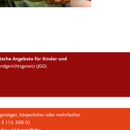
ische Angebote für Kinder und
endgerichtsgesetz (JGG)
eistiger, körperlicher oder mehrfacher
. § 113, SGB IX)
der und Jugendliche