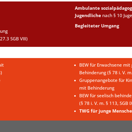
Ambulante sozialpädagog
Jugendliche
nach § 10 Jug
Begleiteter Umgang
uung
27.3 SGB VIII)
it
BEW für Erwachsene mit g
B)
Behinderung (§ 78 i. V. m
e
Gruppenangebote für Kin
mit Behinderung
BEW für seelisch behind
(§ 78 i. V. m. § 113, SGB I
TWG für junge Mensche