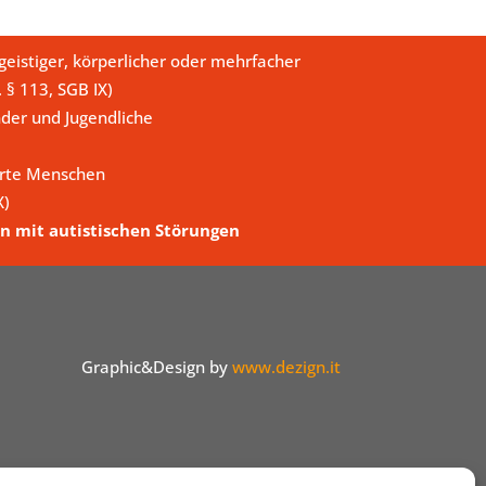
eistiger, körperlicher oder mehrfacher
. § 113, SGB IX)
der und Jugendliche
erte Menschen
X)
n mit autistischen Störungen
Graphic&Design by
www.dezign.it