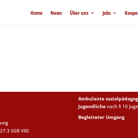
Home
News
Über uns
Jobs
Koope
Ambulante sozialpädagog
Jugendliche
nach § 10 Jug
Begleiteter Umgang
uung
27.3 SGB VIII)