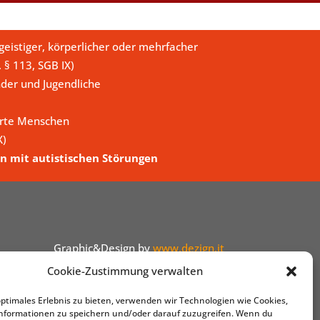
eistiger, körperlicher oder mehrfacher
. § 113, SGB IX)
der und Jugendliche
erte Menschen
X)
n mit autistischen Störungen
Graphic&Design by
www.dezign.it
Cookie-Zustimmung verwalten
optimales Erlebnis zu bieten, verwenden wir Technologien wie Cookies,
nformationen zu speichern und/oder darauf zuzugreifen. Wenn du