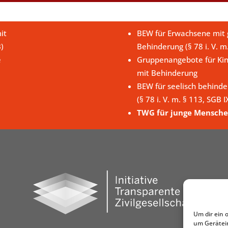
it
BEW für Erwachsene mit g
B)
Behinderung (§ 78 i. V. m
e
Gruppenangebote für Kin
mit Behinderung
BEW für seelisch behind
(§ 78 i. V. m. § 113, SGB I
TWG für junge Mensche
Um dir ein 
um Gerätei