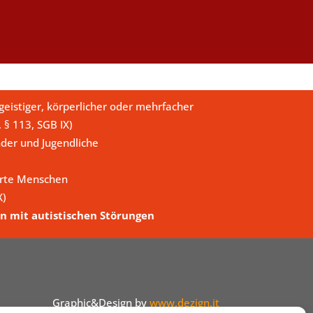
eistiger, körperlicher oder mehrfacher
. § 113, SGB IX)
der und Jugendliche
erte Menschen
X)
n mit autistischen Störungen
Graphic&Design by
www.dezign.it