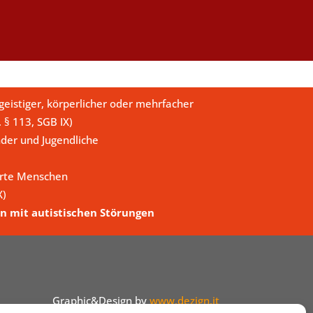
eistiger, körperlicher oder mehrfacher
. § 113, SGB IX)
der und Jugendliche
erte Menschen
X)
n mit autistischen Störungen
Graphic&Design by
www.dezign.it